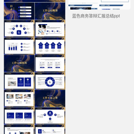
蓝色商务答辩汇报总结ppt