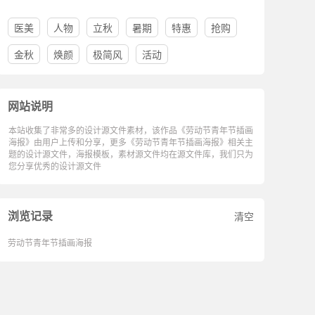
医美
人物
立秋
暑期
特惠
抢购
金秋
焕颜
极简风
活动
网站说明
本站收集了非常多的设计源文件素材，该作品《劳动节青年节插画
海报》由用户上传和分享，更多《劳动节青年节插画海报》相关主
题的设计源文件，海报模板，素材源文件均在源文件库，我们只为
您分享优秀的设计源文件
浏览记录
清空
劳动节青年节插画海报