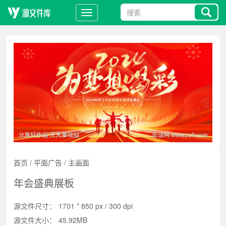
首页
/
平面广告
/
主画面
年会盛典展板
源文件尺寸：
1701 * 850 px / 300 dpi
源文件大小：
45.92MB