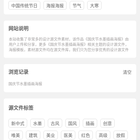
中国传统节日
海报海报
节气
大寒
网站说明
本站收集了非常多的设计源文件素材，该作品《国庆节水墨插画海报》由
用户上传和分享，更多《国庆节水墨插画海报》相关主题的设计源文件，
海报模板，素材源文件均在源文件库，我们只为您分享优秀的设计源文件
浏览记录
清空
国庆节水墨插画海报
源文件标签
新中式
水墨
古风
国风
插画
创意
唯美
建筑
美业
医美
红色
高级
放假