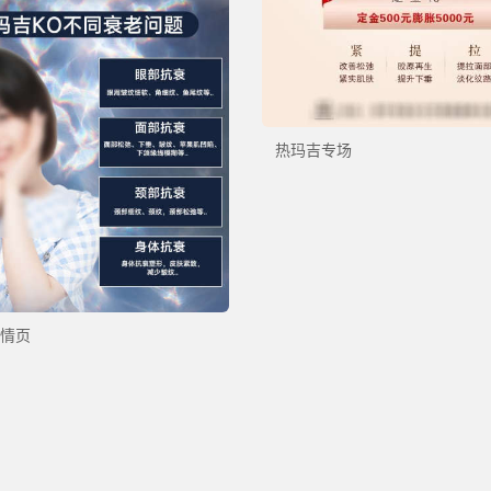
热玛吉专场
情页