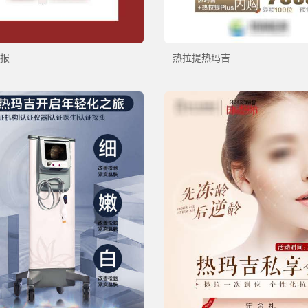
报
热拉提热玛吉