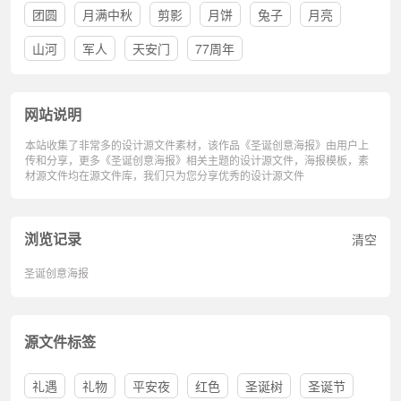
团圆
月满中秋
剪影
月饼
兔子
月亮
山河
军人
天安门
77周年
网站说明
本站收集了非常多的设计源文件素材，该作品《圣诞创意海报》由用户上
传和分享，更多《圣诞创意海报》相关主题的设计源文件，海报模板，素
材源文件均在源文件库，我们只为您分享优秀的设计源文件
浏览记录
清空
圣诞创意海报
源文件标签
礼遇
礼物
平安夜
红色
圣诞树
圣诞节