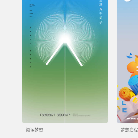
阅读梦想
梦想启程