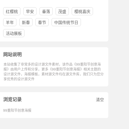
红樱桃
早安
垂落
茂盛
樱桃喜庆
羊年
新春
春节
中国传统节日
活动展板
网站说明
本站收集了非常多的设计源文件素材，该作品《99重阳节创意海
报》由用户上传和分享，更多《99重阳节创意海报》相关主题的
设计源文件，海报模板，素材源文件均在源文件库，我们只为您分
享优秀的设计源文件
浏览记录
清空
99重阳节创意海报